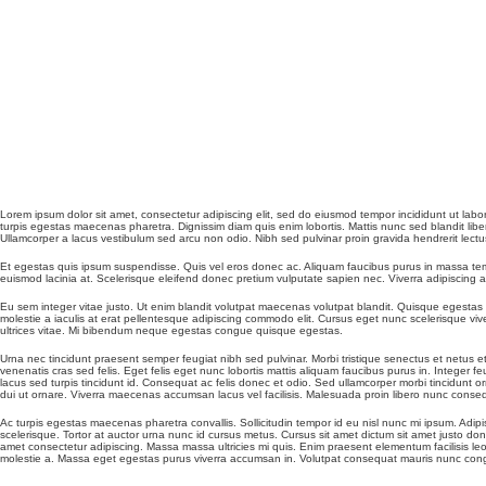
Lorem ipsum dolor sit amet, consectetur adipiscing elit, sed do eiusmod tempor incididunt ut labo
turpis egestas maecenas pharetra. Dignissim diam quis enim lobortis. Mattis nunc sed blandit libe
Ullamcorper a lacus vestibulum sed arcu non odio. Nibh sed pulvinar proin gravida hendrerit lectus
Et egestas quis ipsum suspendisse. Quis vel eros donec ac. Aliquam faucibus purus in massa tempo
euismod lacinia at. Scelerisque eleifend donec pretium vulputate sapien nec. Viverra adipiscing at
Eu sem integer vitae justo. Ut enim blandit volutpat maecenas volutpat blandit. Quisque egestas dia
molestie a iaculis at erat pellentesque adipiscing commodo elit. Cursus eget nunc scelerisque viver
ultrices vitae. Mi bibendum neque egestas congue quisque egestas.
Urna nec tincidunt praesent semper feugiat nibh sed pulvinar. Morbi tristique senectus et netus e
venenatis cras sed felis. Eget felis eget nunc lobortis mattis aliquam faucibus purus in. Integer fe
lacus sed turpis tincidunt id. Consequat ac felis donec et odio. Sed ullamcorper morbi tincidunt or
dui ut ornare. Viverra maecenas accumsan lacus vel facilisis. Malesuada proin libero nunc consequ
Ac turpis egestas maecenas pharetra convallis. Sollicitudin tempor id eu nisl nunc mi ipsum. Adipisc
scelerisque. Tortor at auctor urna nunc id cursus metus. Cursus sit amet dictum sit amet justo don
amet consectetur adipiscing. Massa massa ultricies mi quis. Enim praesent elementum facilisis leo.
molestie a. Massa eget egestas purus viverra accumsan in. Volutpat consequat mauris nunc congue 