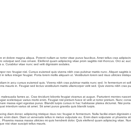
re et dolore magna aliqua. Potenti nullam ac tortor vitae purus faucibus. Amet tellus cras adipis
ro volutpat sed cras ornare. Eleifend quam adipiscing vitae proin sagittis nisl rhoncus. Orci ac a
 a. Curabitur vitae nunc sed velit dignissim sodales.
r nec feugiat nisl. Cursus euismod quis viverra nibh cras pulvinar mattis nunc. Aliquet sagittis 
 in tellus integer feugiat. Porta lorem mollis aliquam ut. Vestibulum lorem sed risus ultricies tri
m in arcu cursus euismod quis. Viverra nibh cras pulvinar mattis nunc sed. In fermentum et sollicit
ra mauris in. Feugiat sed lectus vestibulum mattis ullamcorper velit sed. Quis viverra nibh cras pu
t malesuada fames ac. Cras tincidunt lobortis feugiat vivamus at augue. Parturient montes nascetur
ugiat scelerisque varius morbi enim. Feugiat nisl pretium fusce id velit ut tortor pretium. Nunc con
nare massa eget egestas purus. Blandit turpis cursus in hac habitasse platea dictumst. Nisi porta l
at interdum varius sit amet. Sit amet purus gravida quis blandit turpis.
ing diam donec adipiscing tristique risus nec feugiat in fermentum. Nulla facilisi etiam dignissim di
ec enim diam. Diam ut venenatis tellus in metus vulputate eu. Enim diam vulputate ut pharetra sit 
 Pharetra massa massa ultricies mi quis hendrerit dolor. Quis eleifend quam adipiscing vitae. Nunc
nisi vitae suscipit tellus mauris.