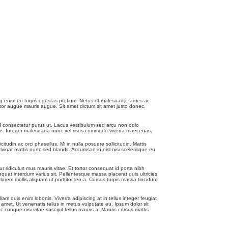
cing enim eu turpis egestas pretium. Netus et malesuada fames ac
uctor augue mauris augue. Sit amet dictum sit amet justo donec.
id consectetur purus ut. Lacus vestibulum sed arcu non odio
stique. Integer malesuada nunc vel risus commodo viverra maecenas.
udin ac orci phasellus. Mi in nulla posuere sollicitudin. Mattis
lvinar mattis nunc sed blandit. Accumsan in nisl nisi scelerisque eu
 ridiculus mus mauris vitae. Et tortor consequat id porta nibh
sequat interdum varius sit. Pellentesque massa placerat duis ultricies
orem mollis aliquam ut porttitor leo a. Cursus turpis massa tincidunt
am quis enim lobortis. Viverra adipiscing at in tellus integer feugiat
amet. Ut venenatis tellus in metus vulputate eu. Ipsum dolor sit
 congue nisi vitae suscipit tellus mauris a. Mauris cursus mattis