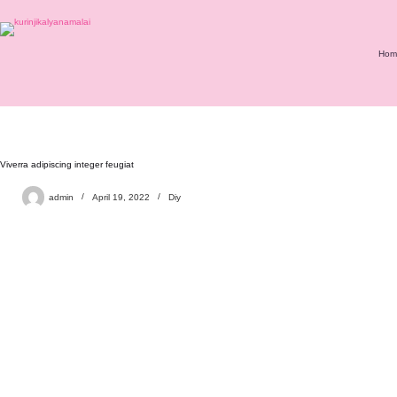
Hom
Viverra adipiscing integer feugiat
admin
April 19, 2022
Diy